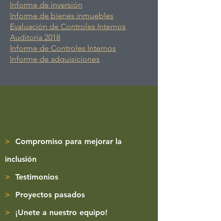
Informe de inversión
Informe de bienes inmuebles
Evaluación de Controles Internos
Auditoría 2018
Informe de Controles Internos
Informe de adquisiciones
>
Compromiso para mejorar la
inclusión
>
Testimonios
>
Proyectos pasados
>
¡Unete a nuestro equipo!