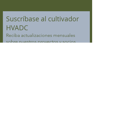
Suscríbase al cultivador
HVADC
Reciba actualizaciones mensuales
sobre nuestros proyectos y socios
Suscríbase ahora
VER NÚMEROS ANTERIORES
CONTACTO
T:
518.432.5360
Teléfono:
888.317.5556
MI:
info@hvadc.org