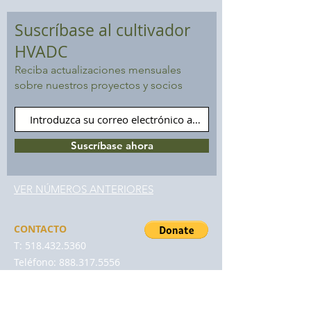
Suscríbase al cultivador
HVADC
Reciba actualizaciones mensuales
sobre nuestros proyectos y socios
Suscríbase ahora
VER NÚMEROS ANTERIORES
CONTACTO
T:
518.432.5360
Teléfono:
888.317.5556
MI:
info@hvadc.org