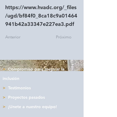
https://www.hvadc.org/_files
/ugd/bf84f0_8ca18c9a01464
941b42a33347e227ea3.pdf
Anterior
Próximo
>
Compromiso para mejorar la
inclusión
>
Testimonios
>
Proyectos pasados
>
¡Unete a nuestro equipo!