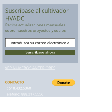
Suscríbase al cultivador
HVADC
Reciba actualizaciones mensuales
sobre nuestros proyectos y socios
Suscríbase ahora
VER NÚMEROS ANTERIORES
CONTACTO
T:
518.432.5360
Teléfono:
888.317.5556
MI:
info@hvadc.org