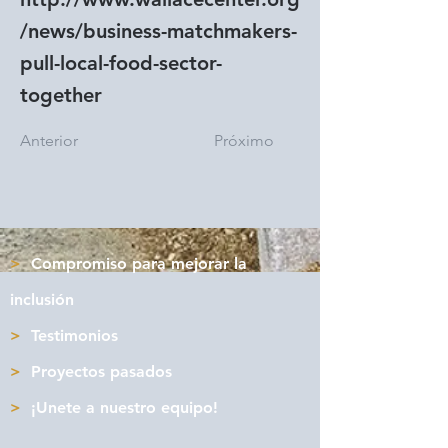
/news/business-matchmakers-
pull-local-food-sector-
together
Anterior
Próximo
>
Compromiso para mejorar la
inclusión
>
Testimonios
>
Proyectos pasados
>
¡Unete a nuestro equipo!